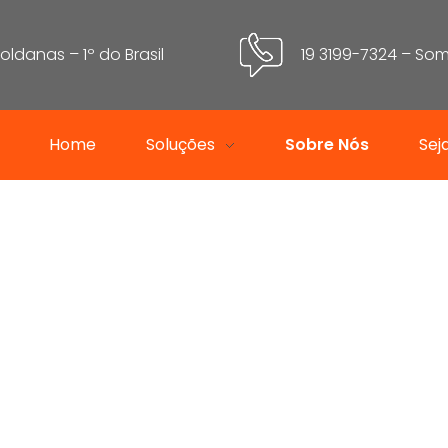
oldanas – 1º do Brasil
19 3199-7324 – S
Home
Soluções
Sobre Nós
Sej