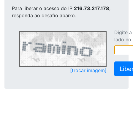
Para liberar o acesso
do IP
216.73.217.178
,
responda ao desafio abaixo.
Digite 
lado no
[trocar imagem]